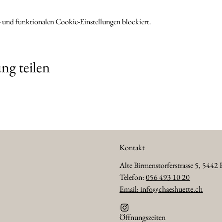
 und funktionalen Cookie-Einstellungen blockiert.
ng teilen
Kontakt
Alte Birmenstorferstrasse 5, 5442 
Telefon:
056 493 10 20
Email: info@chaeshuette.ch
Öffnungszeiten